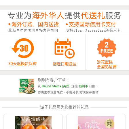
古驰 花悦绽放女士香水 - 以花之名 为花倾心
刚刚有客户下单：
从
Australia (澳大利亚)
送往
成都市
订购：
和青春跳舞 - 戴安娜粉玫瑰33枝
刚刚有客户下单：
从
United States (美国)
送往
广州市
订购：
暖暖情谊 - 粉佳人52枝
刚刚有客户下单：
从
United States (美国)
送往
青岛市
订购：
给最爱的你 - 19枝红玫瑰
刚刚有客户下单：
从
United States (美国)
送往
福州市
订购：
香脆去衣混合果仁 - 小袋分装 方便保存携带
刚刚有客户下单：
游子礼品网为您推荐的礼品
从
United States (美国)
送往
福州市
订购：
当我们老了 - 执子之手，与子偕老！和你一起慢慢变老并相伴终
刚刚有客户下单：
1
2
3