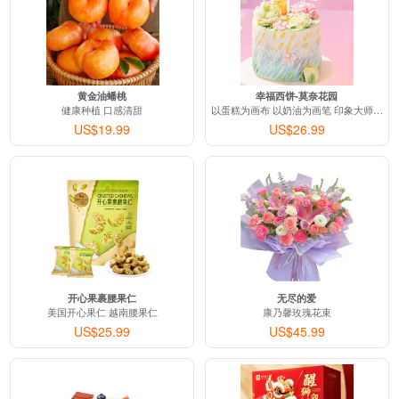
从
United States (美国)
送往
福州市
订购：
当我们老了 - 执子之手，与子偕老！和你一起慢慢变老并相伴终
刚刚有客户下单：
从
United States (美国)
送往
福州市
订购：
当我们老了 - 执子之手，与子偕老！和你一起慢慢变老并相伴终
黄金油蟠桃
幸福西饼-莫奈花园
健康种植 口感清甜
以蛋糕为画布 以奶油为画笔 印象大师匠心
刚刚有客户下单：
US$19.99
US$26.99
从
United States (美国)
送往
福州市
订购：
当我们老了 - 执子之手，与子偕老！和你一起慢慢变老并相伴终
刚刚有客户下单：
从
United States (美国)
送往
福州市
订购：
手工针织 毛线花束 - 永不凋谢的花朵
刚刚有客户下单：
从
United States (美国)
送往
天津市
订购：
心动 - 玫瑰桔梗花束
开心果裹腰果仁
无尽的爱
美国开心果仁 越南腰果仁
康乃馨玫瑰花束
刚刚有客户下单：
US$25.99
US$45.99
从
United States (美国)
送往
北京市
订购：
Hape 六角游戏盒 - 居家游乐园 玩法七合一
刚刚有客户下单：