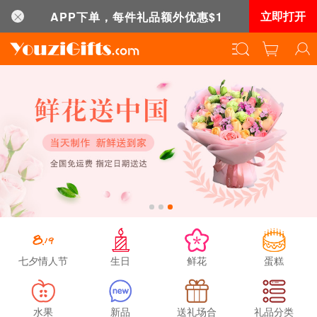
立即打开
APP下单，每件礼品额外优惠$1
七夕情人节
生日
鲜花
蛋糕
刚刚有客户下单：
水果
新品
送礼场合
礼品分类
从
Canada (加拿大)
送往
南京市
订购：