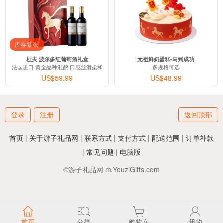
库存紧张
杜夫 波尔多红葡萄酒礼盒
元祖鲜奶蛋糕-马到成功
法国进口 黄金品种混酿 口感丝滑柔和
多规格可选
US$59.99
US$48.99
登录
注册
返回顶部
首页
|
关于游子礼品网
|
联系方式
|
支付方式
|
配送范围
|
订单补款
|
常见问题
|
电脑版
©游子礼品网 m.YouziGifts.com
首页
分类
购物车
我的