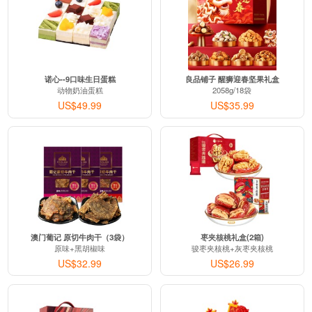
从
United States (美国)
送往
北京市
订购：
费雪 探索学习六面盒 - 数字形状颜色学习 双语玩具
刚刚有客户下单：
从
United States (美国)
送往
北京市
订购：
安佳(Anchor) 有机全脂纯牛奶 - 新西兰进口 250ml*24
诺心--9口味生日蛋糕
良品铺子 醒狮迎春坚果礼盒
动物奶油蛋糕
2058g/18袋
刚刚有客户下单：
US$49.99
US$35.99
从
Australia (澳大利亚)
送往
杭州市
订购：
爱的祝福 - 红色康乃馨 向日葵
澳门葡记 原切牛肉干（3袋）
枣夹核桃礼盒(2箱)
原味+黑胡椒味
骏枣夹核桃+灰枣夹核桃
US$32.99
US$26.99