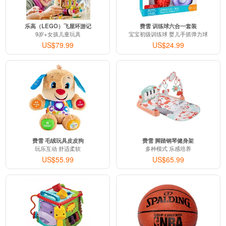
乐高（LEGO）飞屋环游记
费雪 训练球六合一套装
9岁+女孩儿童玩具
宝宝初级训练球 婴儿手抓弹力球
US$79.99
US$24.99
费雪 毛绒玩具皮皮狗
费雪 脚踏钢琴健身架
玩乐互动 舒适柔软
多种模式 乐感培养
US$55.99
US$65.99