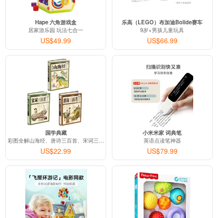
Hape 六角游戏盒
乐高（LEGO）布加迪Bolide赛车
居家游乐园 玩法七合一
9岁+男孩儿童玩具
US$49.99
US$66.99
国学典藏
小米米家 词典笔
彩图全解山海经、唐诗三百首、宋词三百首
英语点读笔神器
US$22.99
US$79.99