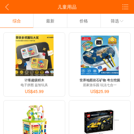
儿童用品
综合
最新
价格
筛选
计客超级积木
世界地图岩石矿物 考古挖掘
电子拼图 益智玩具
居家游乐园 玩法七合一
US$45.99
US$25.99