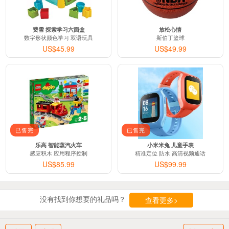
费雪 探索学习六面盒
放松心情
数字形状颜色学习 双语玩具
斯伯丁篮球
US$45.99
US$49.99
已售完
已售完
乐高 智能蒸汽火车
小米米兔 儿童手表
感应积木 应用程序控制
精准定位 防水 高清视频通话
US$85.99
US$99.99
没有找到你想要的礼品吗？
查看更多>